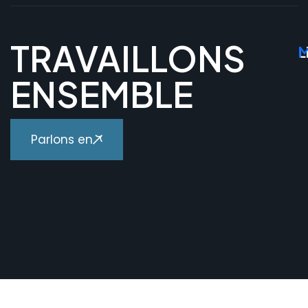
TRAVAILLONS
L
M
ENSEMBLE
Parlons en